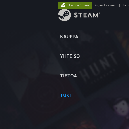
Asenna Steam
Kirjaudu sisään
|
kiel
KAUPPA
YHTEISÖ
TIETOA
TUKI