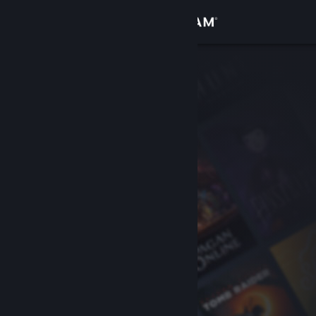
Kirjaudu sisään
Kauppa
Yhteisö
Tietoa
Tuki
Vaihda kieli
Hanki Steam-mobiilisovellus
Näytä työpöytäsivusto