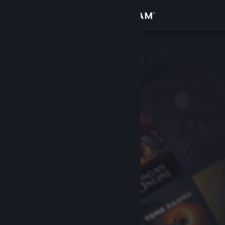
Kirjaudu sisään
Kauppa
Yhteisö
Tietoa
Tuki
Vaihda kieli
Hanki Steam-mobiilisovellus
Näytä työpöytäsivusto