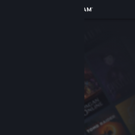
Kirjaudu sisään
Kauppa
Yhteisö
Tietoa
Tuki
Vaihda kieli
Hanki Steam-mobiilisovellus
Näytä työpöytäsivusto