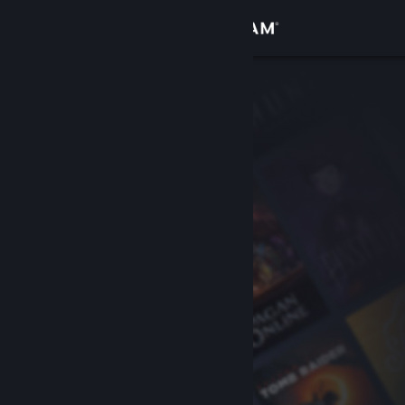
Kirjaudu sisään
Kauppa
Yhteisö
Tietoa
Tuki
Vaihda kieli
Hanki Steam-mobiilisovellus
Näytä työpöytäsivusto