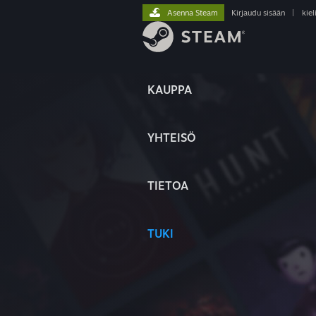
Asenna Steam
Kirjaudu sisään
|
kiel
KAUPPA
YHTEISÖ
TIETOA
TUKI