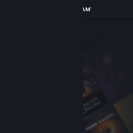
Kirjaudu sisään
Kauppa
Yhteisö
Tietoa
Tuki
Vaihda kieli
Hanki Steam-mobiilisovellus
Näytä työpöytäsivusto