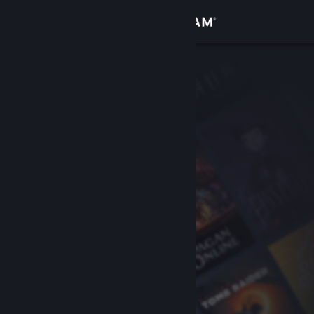
Kirjaudu sisään
Kauppa
Yhteisö
Tietoa
Tuki
Vaihda kieli
Hanki Steam-mobiilisovellus
Näytä työpöytäsivusto