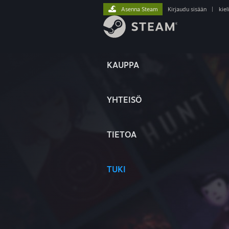
Asenna Steam
Kirjaudu sisään
|
kiel
KAUPPA
YHTEISÖ
TIETOA
TUKI