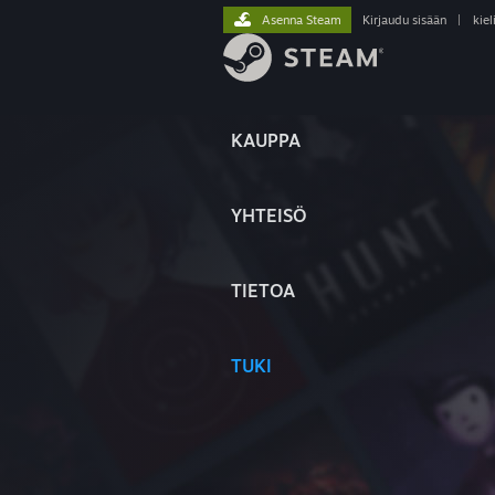
Asenna Steam
Kirjaudu sisään
|
kiel
KAUPPA
YHTEISÖ
TIETOA
TUKI