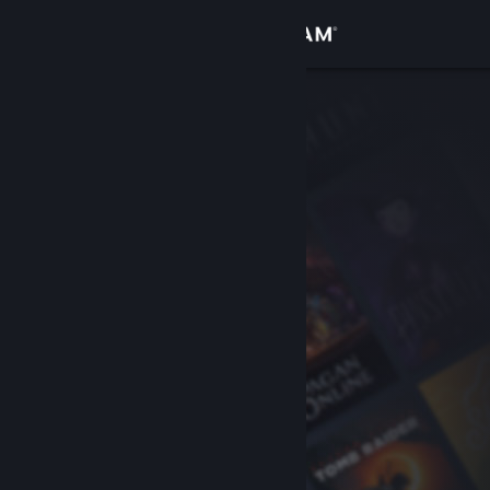
Kirjaudu sisään
Kauppa
Yhteisö
Tietoa
Tuki
Vaihda kieli
Hanki Steam-mobiilisovellus
Näytä työpöytäsivusto