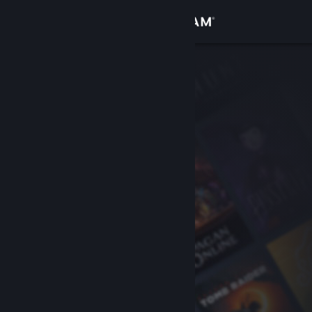
Kirjaudu sisään
Kauppa
Yhteisö
Tietoa
Tuki
Vaihda kieli
Hanki Steam-mobiilisovellus
Näytä työpöytäsivusto