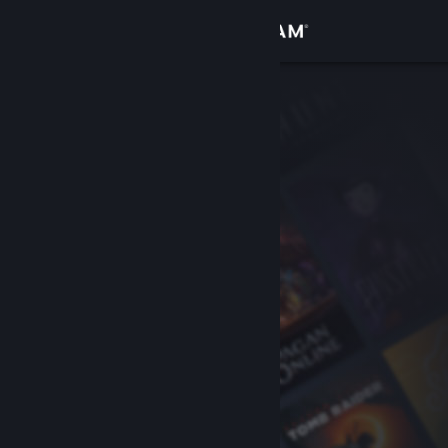
Kirjaudu sisään
Kauppa
Yhteisö
Tietoa
Tuki
Vaihda kieli
Hanki Steam-mobiilisovellus
Näytä työpöytäsivusto