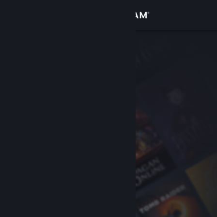
Kirjaudu sisään
Kauppa
Yhteisö
Tietoa
Tuki
Vaihda kieli
Hanki Steam-mobiilisovellus
Näytä työpöytäsivusto