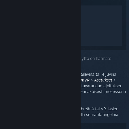
Katso pelin kauppasivua
Näytä kirjastossani
Kirjaudu sisään
saadaksesi
henkilökohtaista apua tuotteelle
SteamVR.
Valitsit ongelmaksi:
Seuranta (VR-lasien näyttö on harmaa)
Seurantaongelmat ilmenevät yleensä harhailevina tai leijuvina
kuvina. Avaa ruutuajastuksen kaavio (
SteamVR
>
Asetukset
>
Suorituskyky
>
Näytä ruutuajastus
) ja etsi kuvaruudun ajoituksen
piikkejä. Jos näet piikkejä, ongelma on todennäköisesti prosessorin
suorituskyvyssä, ei seurannassa.
Jos laitteen kuvake vilkkuu SteamVR:ssä vihreänä tai VR-lasien
näyttö muuttuu harmaaksi, voi kyseessä olla seurantaongelma.