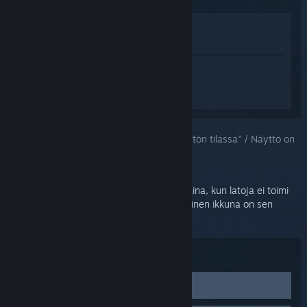
Katso pelin kauppasivua
Näytä kirjastossani
Kirjaudu sisään
saadaksesi
henkilökohtaista apua tuotteelle
SteamVR.
Valitsit ongelmaksi:
"Latoja ei ole koko näytön tilassa" / Näyttö on
punainen
Punainen ruutu näkyy VR-lasien ruudulla aina, kun latoja ei toimi
koko näytön tilassa. Näin voi käydä, jos toinen ikkuna on sen
päällä.
Vianmääritys:
Ota suora tila käyttöön