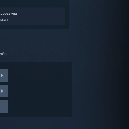
auppasivua
ossani
nnön.