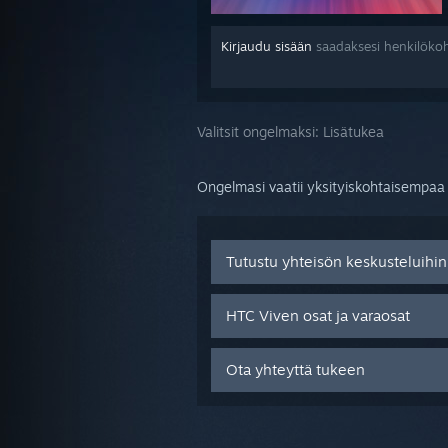
Kirjaudu sisään
saadaksesi henkilökoh
Valitsit ongelmaksi:
Lisätukea
Ongelmasi vaatii yksityiskohtaisempaa t
Tutustu yhteisön keskusteluihin
HTC Viven osat ja varaosat
Ota yhteyttä tukeen