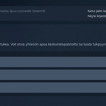
taista apua tuotteelle SteamVR.
Katso pelin k
Näytä kirjast
ukea. Voit etsiä yhteisön apua keskustelupalstoilta tai luoda tukipyy