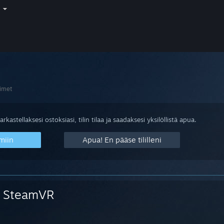
i
imet
arkastellaksesi ostoksiasi, tilin tilaa ja saadaksesi yksilöllistä apua.
miin
Apua! En pääse tililleni
SteamVR