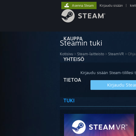
Asenna Steam
Kirjaudu sisään
|
kiel
KAUPPA
Steamin tuki
Kotisivu
>
Steam-laitteisto
>
SteamVR
>
Ohja
YHTEISÖ
Kirjaudu sisään Steam-tilillesi t
TIETOA
Kirjaudu Stea
TUKI