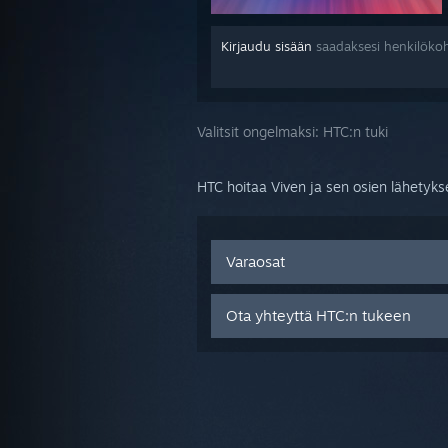
Kirjaudu sisään
saadaksesi henkilökoh
Valitsit ongelmaksi:
HTC:n tuki
HTC hoitaa Viven ja sen osien lähetykse
Varaosat
Ota yhteyttä HTC:n tukeen