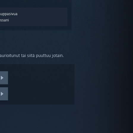
auppasivua
ossani
ioitunut tai siitä puuttuu jotain.