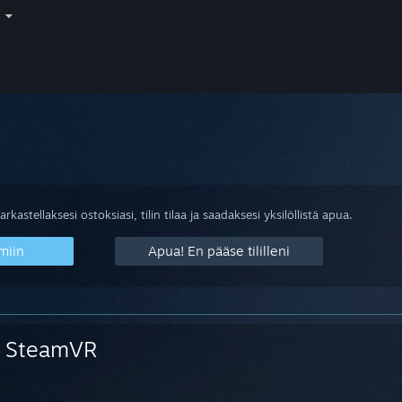
i
arkastellaksesi ostoksiasi, tilin tilaa ja saadaksesi yksilöllistä apua.
miin
Apua! En pääse tililleni
SteamVR