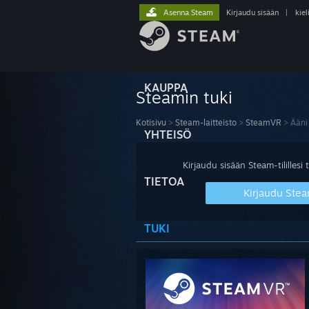
Asenna Steam
Kirjaudu sisään
|
kiel
KAUPPA
Steamin tuki
Kotisivu
>
Steam-laitteisto
>
SteamVR
>
Ääni
YHTEISÖ
Kirjaudu sisään Steam-tilillesi t
TIETOA
Kirjaudu Stea
TUKI