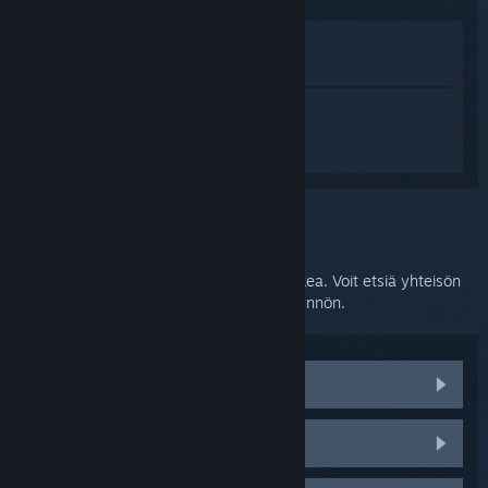
Katso pelin kauppasivua
Näytä kirjastossani
Kirjaudu sisään
saadaksesi
henkilökohtaista apua tuotteelle
SteamVR.
Valitsit ongelmaksi:
Lisätukea
Ongelmasi vaatii yksityiskohtaisempaa tukea. Voit etsiä yhteisön
apua keskustelupalstoilta tai luoda tukipyynnön.
Tutustu yhteisön keskusteluihin
HTC Viven osat ja varaosat