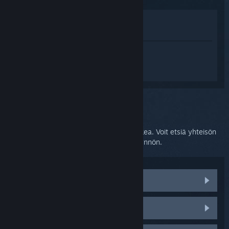
Katso pelin kauppasivua
Näytä kirjastossani
Kirjaudu sisään
saadaksesi
henkilökohtaista apua tuotteelle
SteamVR.
Valitsit ongelmaksi:
Lisätukea
Ongelmasi vaatii yksityiskohtaisempaa tukea. Voit etsiä yhteisön
apua keskustelupalstoilta tai luoda tukipyynnön.
Tutustu yhteisön keskusteluihin
HTC Viven osat ja varaosat