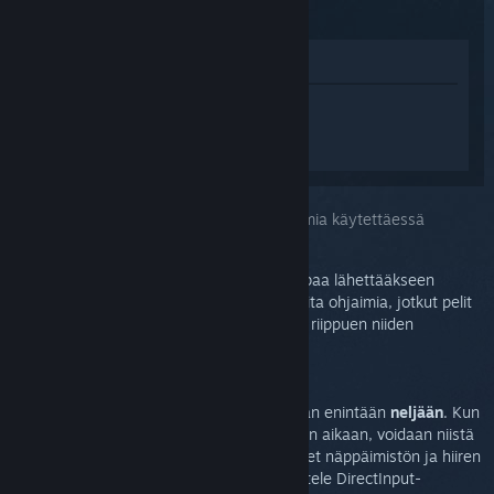
(2015)
Katso pelin kauppasivua
Kirjaudu sisään
saadaksesi
henkilökohtaista apua tuotteelle Steam
Controller (2015).
Valitsit ongelmaksi:
Ongelmia useita ohjaimia käytettäessä
Steam Controller käyttää XInput-syöttötapaa lähettääkseen
komentoja tietokoneellesi. Kun käytät useita ohjaimia, jotkut pelit
voivat suosia toisia ohjaimia toisten sijaan riippuen niiden
syöttötavasta: DirectInput tai XInput.
Huomaa:
Windows rajoittaa XInput-laitteiden määrän enintään
neljään
. Kun
käytät yli neljää Steam Controlleria samaan aikaan, voidaan niistä
neljä määrittää peliohjaimina ja lisäohjaimet näppäimistön ja hiiren
syötteenä. Steam Controller ei tällöin jäljittele DirectInput-