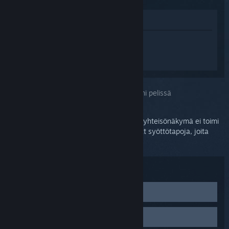
Katso pelin kauppasivua
Kirjaudu sisään
saadaksesi
henkilökohtaista apua tuotteelle Steam
Controller (2015).
Valitsit ongelmaksi:
Määritykseni eivät toimi pelissä
Voit havaita määritysongelmia, jos Steam-yhteisönäkymä ei toimi
oikein tai valitsemasi määritykset sisältävät syöttötapoja, joita
pelaamasi peli ei tue.
Vianmääritys:
Testaa Steam-yhteisönäkymää
Steam-yhteisönäkymä on elintärkeä osa Steam
Testaa televisiotilan yhteisönäkymää
Controllerin toimintaa. Paina ohjaimesi Steam-painiketta