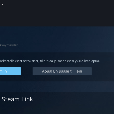
i
rkkoyhteydet
arkastellaksesi ostoksiasi, tilin tilaa ja saadaksesi yksilöllistä apua.
miin
Apua! En pääse tililleni
Steam Link