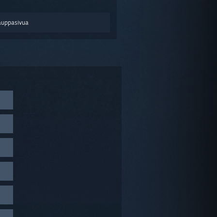
auppasivua
erkko-