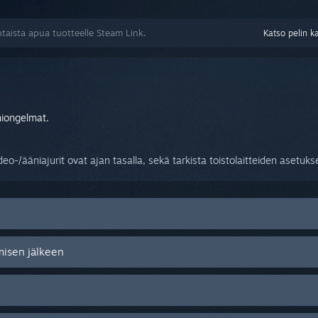
taista apua tuotteelle Steam Link.
Katso pelin k
niongelmat.
deo-/ääniajurit ovat ajan tasalla, sekä tarkista toistolaitteiden asetuk
misen jälkeen