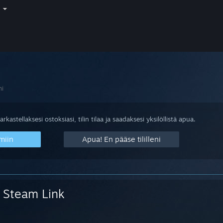
i
ni
arkastellaksesi ostoksiasi, tilin tilaa ja saadaksesi yksilöllistä apua.
miin
Apua! En pääse tililleni
Steam Link