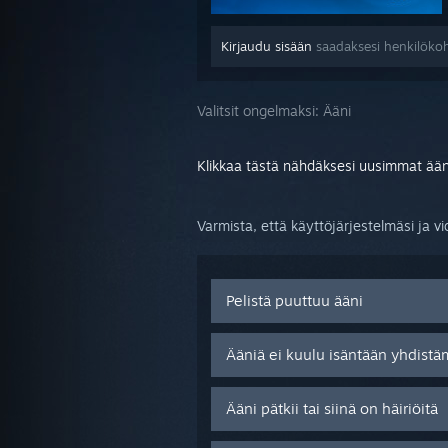
Kirjaudu sisään
saadaksesi henkilökoh
Valitsit ongelmaksi:
Ääni
Klikkaa tästä nähdäksesi uusimmat ää
Varmista, että käyttöjärjestelmäsi ja vi
Pelistä puuttuu ääni
Ääniä ei kuulu isäntään yhdistä
Ääni pätkii tai siinä on häiriöitä