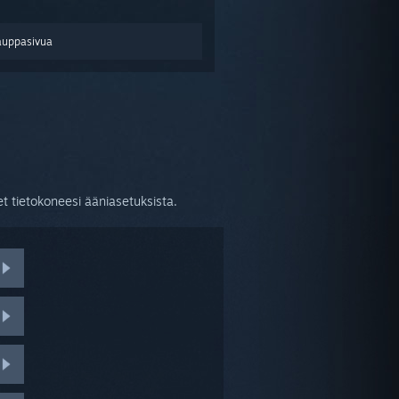
auppasivua
set tietokoneesi ääniasetuksista.