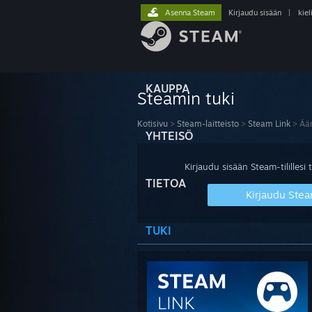
Asenna Steam
Kirjaudu sisään
|
kiel
KAUPPA
Steamin tuki
Kotisivu
>
Steam-laitteisto
>
Steam Link
>
Ää
YHTEISÖ
Kirjaudu sisään Steam-tilillesi t
TIETOA
Kirjaudu Stea
TUKI