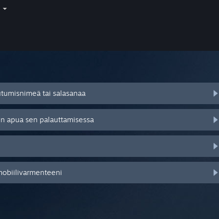
i
autumisnimeä tai salasanaa
tsen apua sen palauttamisessa
mobiilivarmenteeni