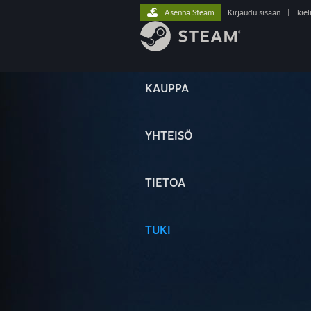
Asenna Steam
Kirjaudu sisään
|
kiel
KAUPPA
YHTEISÖ
TIETOA
TUKI