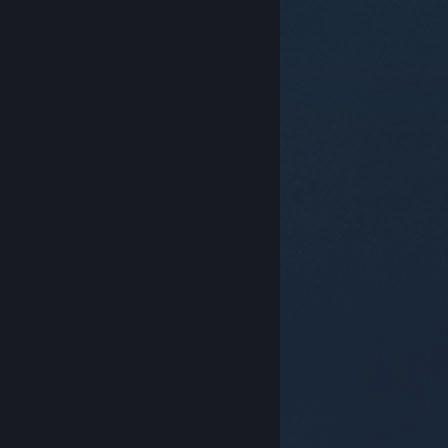
© Valve Corporation. Kaikki oikeudet pidätetään.
Kaikki tavaramerkit ovat omistajiensa omaisuutta
Yhdysvalloissa ja kaikkialla maailmassa.
Tietosuojakäytäntö
|
Juridiset tiedot
|
Helppokäyttötoiminnot
|
Steam-tilaussopimus
|
Hyvitykset
|
Evästeet