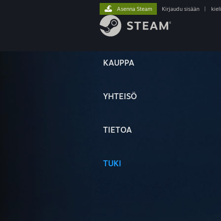
Asenna Steam
Kirjaudu sisään
|
kiel
KAUPPA
YHTEISÖ
TIETOA
TUKI