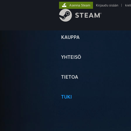
Asenna Steam
Kirjaudu sisään
|
kiel
KAUPPA
YHTEISÖ
TIETOA
TUKI