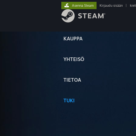
Asenna Steam
Kirjaudu sisään
|
kiel
KAUPPA
YHTEISÖ
TIETOA
TUKI