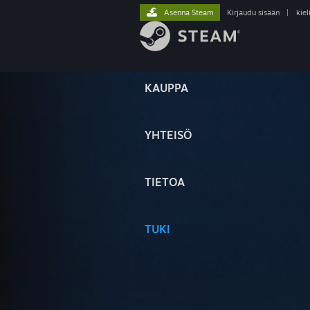
Asenna Steam
Kirjaudu sisään
|
kiel
KAUPPA
YHTEISÖ
TIETOA
TUKI