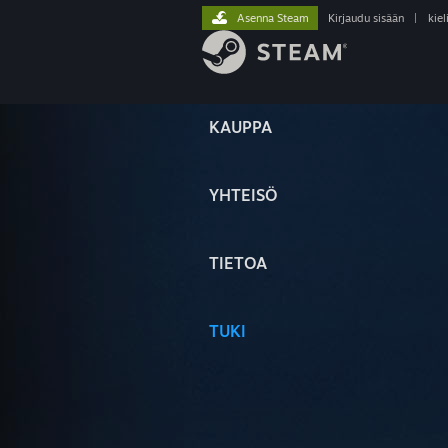
Asenna Steam
Kirjaudu sisään
|
kiel
KAUPPA
YHTEISÖ
TIETOA
TUKI