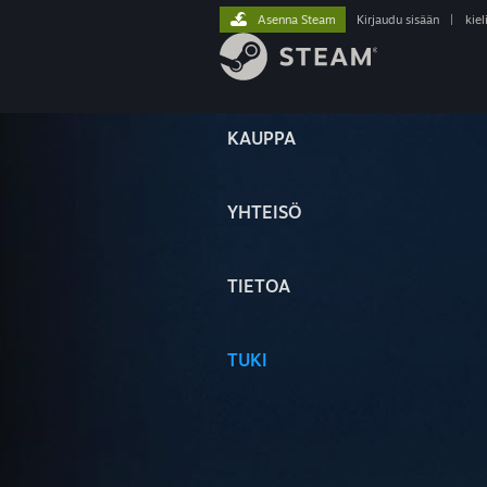
Asenna Steam
Kirjaudu sisään
|
kiel
KAUPPA
YHTEISÖ
TIETOA
TUKI