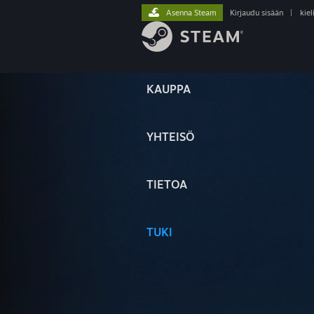
Asenna Steam
Kirjaudu sisään
|
kiel
KAUPPA
YHTEISÖ
TIETOA
TUKI