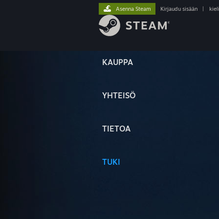
Asenna Steam
Kirjaudu sisään
|
kiel
KAUPPA
YHTEISÖ
TIETOA
TUKI