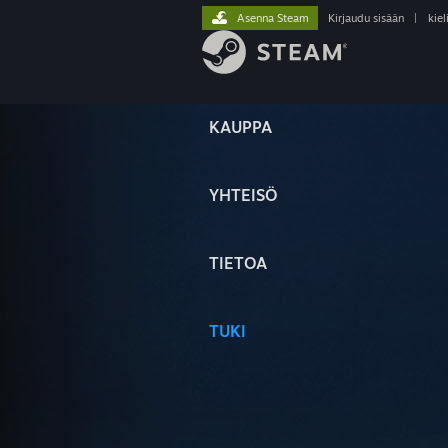
Asenna Steam
Kirjaudu sisään
|
kiel
KAUPPA
YHTEISÖ
TIETOA
TUKI