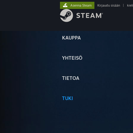
Asenna Steam
Kirjaudu sisään
|
kiel
KAUPPA
YHTEISÖ
TIETOA
TUKI