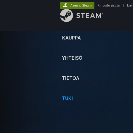
Asenna Steam
Kirjaudu sisään
|
kiel
KAUPPA
YHTEISÖ
TIETOA
TUKI