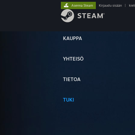
Asenna Steam
Kirjaudu sisään
|
kiel
KAUPPA
YHTEISÖ
TIETOA
TUKI