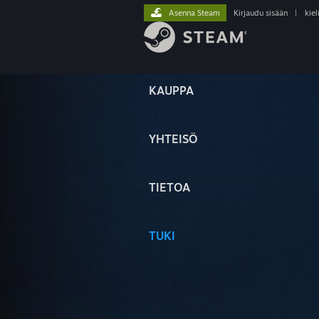
Asenna Steam
Kirjaudu sisään
|
kiel
KAUPPA
YHTEISÖ
TIETOA
TUKI