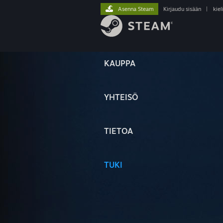
Asenna Steam
Kirjaudu sisään
|
kiel
KAUPPA
YHTEISÖ
TIETOA
TUKI