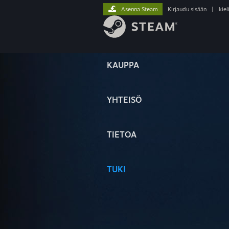
Asenna Steam
Kirjaudu sisään
|
kiel
KAUPPA
YHTEISÖ
TIETOA
TUKI