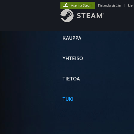
Asenna Steam
Kirjaudu sisään
|
kiel
KAUPPA
YHTEISÖ
TIETOA
TUKI