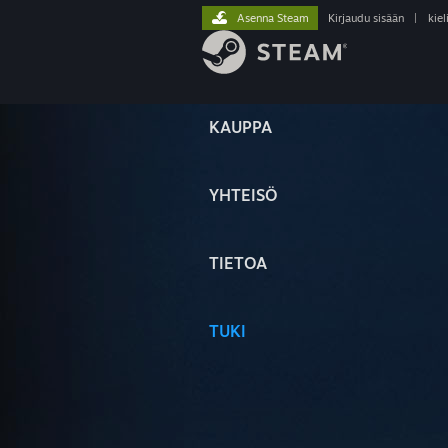
Asenna Steam
Kirjaudu sisään
|
kiel
KAUPPA
YHTEISÖ
TIETOA
TUKI