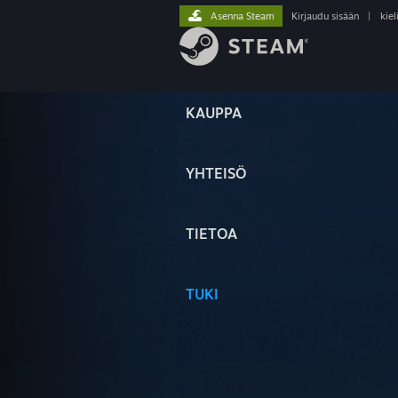
Asenna Steam
Kirjaudu sisään
|
kiel
KAUPPA
YHTEISÖ
TIETOA
TUKI