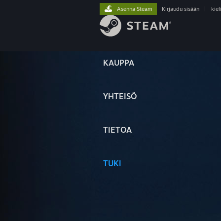
Asenna Steam
Kirjaudu sisään
|
kiel
KAUPPA
YHTEISÖ
TIETOA
TUKI