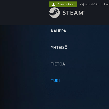
Asenna Steam
Kirjaudu sisään
|
kiel
KAUPPA
YHTEISÖ
TIETOA
TUKI