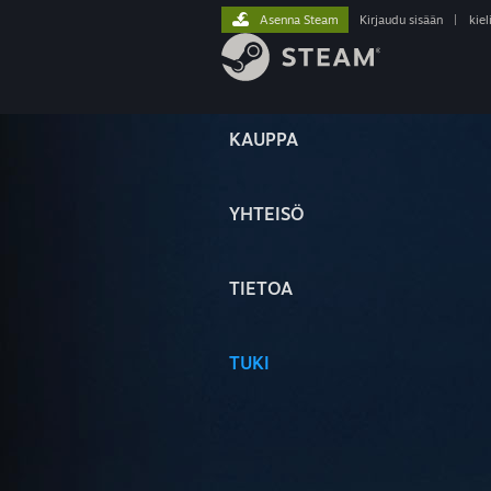
Asenna Steam
Kirjaudu sisään
|
kiel
KAUPPA
YHTEISÖ
TIETOA
TUKI