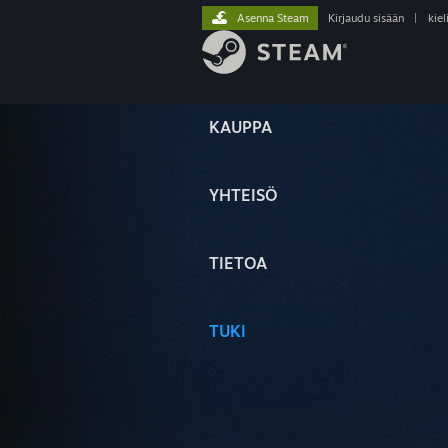
Asenna Steam
Kirjaudu sisään
|
kiel
KAUPPA
YHTEISÖ
TIETOA
TUKI