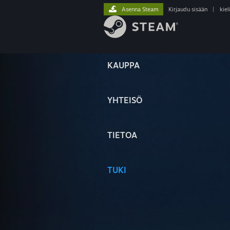
Asenna Steam
Kirjaudu sisään
|
kiel
KAUPPA
YHTEISÖ
TIETOA
TUKI